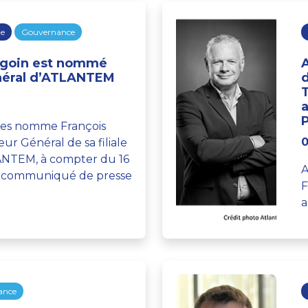
ie
Gouvernance
rgoin est nommé
néral d’ATLANTEM
a
ies nomme François
0
ur Général de sa filiale
ANTEM, à compter du 16
A
 le communiqué de presse
F
a
ance