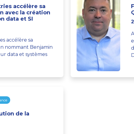
ries accélère sa
n avec la création
n data et SI
2
A
es accélère sa
e
 en nommant Benjamin
d
ur data et systèmes
D
ance
ution de la