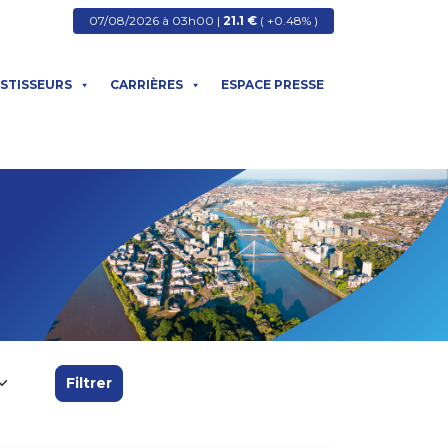
07/08/2026 à 03h00 |
21.1 €
( +0.48% )
ESTISSEURS
CARRIÈRES
ESPACE PRESSE
Filtrer