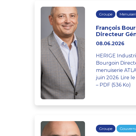
Groupe
Menuiser
François Bou
Directeur Gé
08.06.2026
HERIGE Industr
Bourgoin Directe
menuiserie ATL
juin 2026. Lire
– PDF (536 Ko)
Groupe
Gouvern