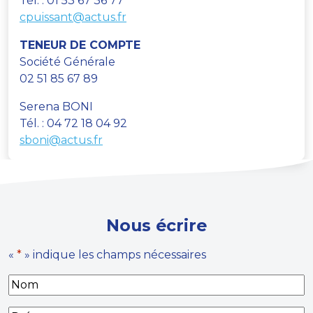
Tél. : 01 53 67 36 77
cpuissant@actus.fr
TENEUR DE COMPTE
Société Générale
02 51 85 67 89
Serena BONI
Tél. : 04 72 18 04 92
sboni@actus.fr
Nous écrire
«
*
» indique les champs nécessaires
N
o