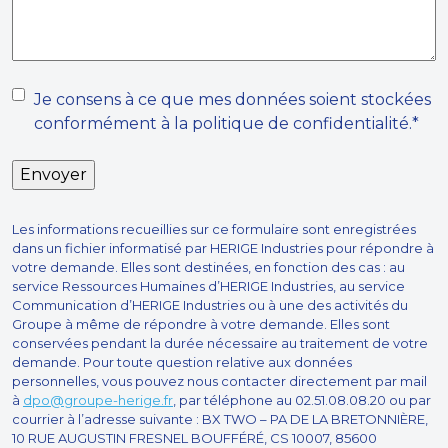
m
a
n
d
R
e
Je consens à ce que mes données soient stockées
*
conformément à la politique de confidentialité.
*
G
P
D
*
Les informations recueillies sur ce formulaire sont enregistrées
dans un fichier informatisé par HERIGE Industries pour répondre à
votre demande. Elles sont destinées, en fonction des cas : au
service Ressources Humaines d’HERIGE Industries, au service
Communication d’HERIGE Industries ou à une des activités du
Groupe à même de répondre à votre demande. Elles sont
conservées pendant la durée nécessaire au traitement de votre
demande. Pour toute question relative aux données
personnelles, vous pouvez nous contacter directement par mail
à
dpo@groupe-herige.fr
, par téléphone au 02.51.08.08.20 ou par
courrier à l’adresse suivante : BX TWO – PA DE LA BRETONNIÈRE,
10 RUE AUGUSTIN FRESNEL BOUFFÉRÉ, CS 10007, 85600