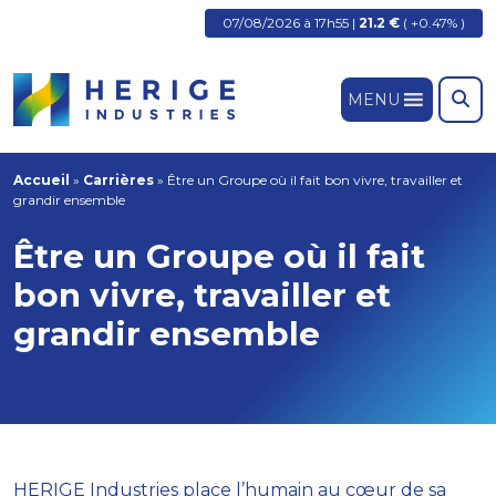
07/08/2026 à 17h55 |
21.2 €
( +0.47% )
MENU
Accueil
»
Carrières
»
Être un Groupe où il fait bon vivre, travailler et
grandir ensemble
Être un Groupe où il fait
bon vivre, travailler et
grandir ensemble
HERIGE Industries place l’humain au cœur de sa