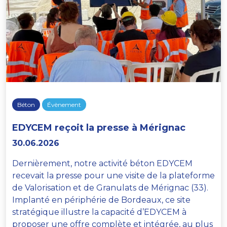
Béton
Évènement
EDYCEM reçoit la presse à Mérignac
30.06.2026
Dernièrement, notre activité béton EDYCEM
recevait la presse pour une visite de la plateforme
de Valorisation et de Granulats de Mérignac (33).
Implanté en périphérie de Bordeaux, ce site
stratégique illustre la capacité d’EDYCEM à
proposer une offre complète et intégrée, au plus