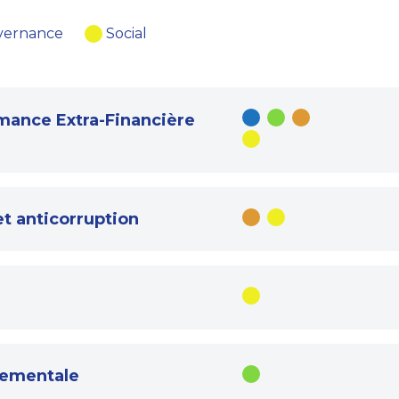
vernance
Social
mance Extra-Financière
et anticorruption
nementale