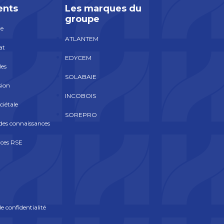
nts
Les marques du
groupe
re
ATLANTEM
at
EDYCEM
les
SOLABAIE
sion
INCOBOIS
ciétale
SOREPRO
es connaissances
rces RSE
e confidentialité