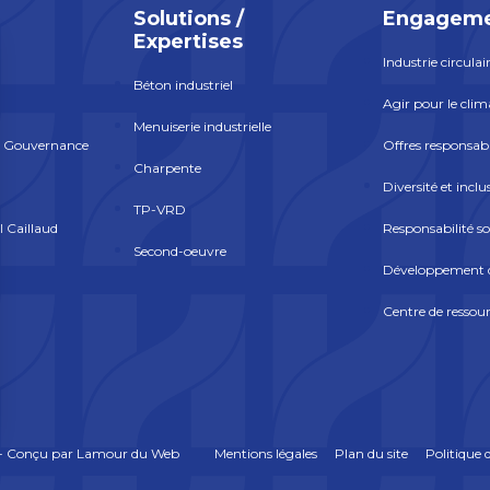
Solutions /
Engageme
Expertises
Industrie circulai
Béton industriel
Agir pour le clim
Menuiserie industrielle
a Gouvernance
Offres responsab
Charpente
Diversité et inclu
TP-VRD
l Caillaud
Responsabilité so
Second-oeuvre
Développement d
Centre de ressou
- Conçu par
Lamour du Web
Mentions légales
Plan du site
Politique d