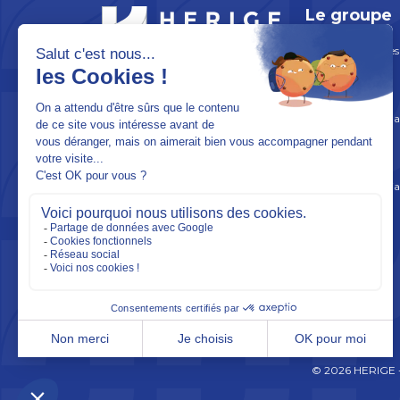
Le groupe
HERIGE Industries
BX TWO – 10 Rue Augustin Fresnel
ADN & Histoire
PA de la Bretonnière – 85600
MONTAIGU-VENDÉE
Organisation de l
Nous contacter
Actualités
Nous suivre sur
LinkedIn
Association Martia
© 2026 HERIGE 