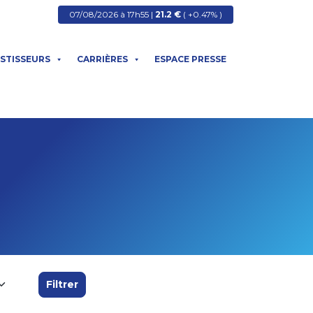
07/08/2026 à 17h55 |
21.2 €
( +0.47% )
ESTISSEURS
CARRIÈRES
ESPACE PRESSE
Filtrer