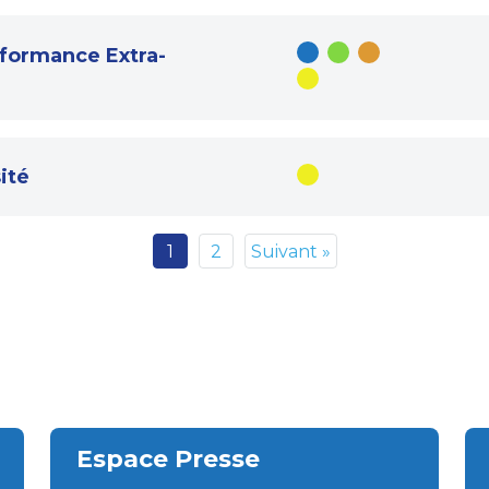
rformance Extra-
ité
1
2
Suivant »
Espace Presse