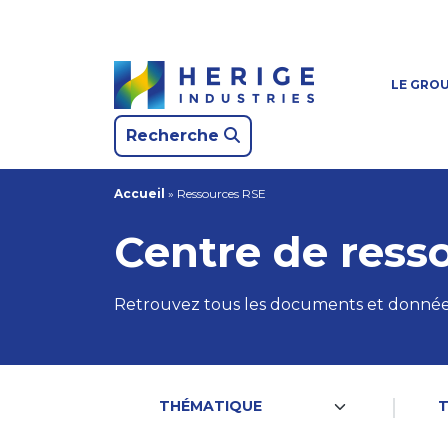
LE GRO
Recherche
Accueil
»
Ressources RSE
Centre de ress
Retrouvez tous les documents et donnée