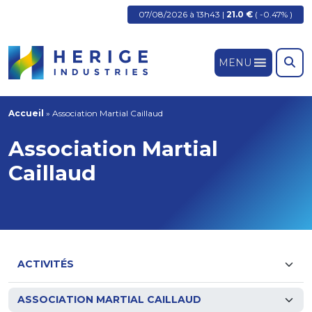
07/08/2026 à 13h43 |
21.0 €
( -0.47% )
MENU
Accueil
»
Association Martial Caillaud
Association Martial
Caillaud