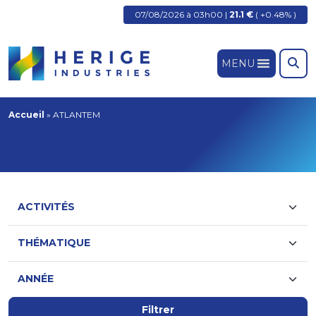
07/08/2026 à 03h00 |
21.1 €
( +0.48% )
MENU
Accueil
»
ATLANTEM
Filtrer