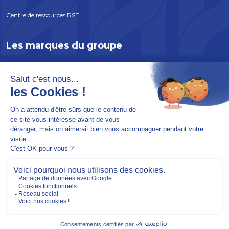
Centre de ressources RSE
Les marques du groupe
ATLANTEM
EDYCEM
SOLABAIE
INCOBOIS
SOREPRO
Mentions légales
Plan du site
Politique de confidentialité
© 2026 HERIGE - Conçu par
Lamour du Web