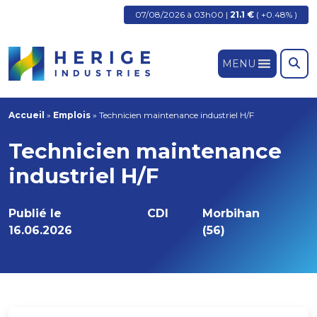
07/08/2026 à 03h00 |
21.1 €
( +0.48% )
MENU
Accueil
»
Emplois
»
Technicien maintenance industriel H/F
Technicien maintenance
industriel H/F
Publié le
CDI
Morbihan
16.06.2026
(56)