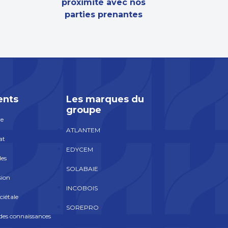
proximité avec nos
parties prenantes
nts
Les marques du
groupe
re
ATLANTEM
at
EDYCEM
les
SOLABAIE
sion
INCOBOIS
ciétale
SOREPRO
es connaissances