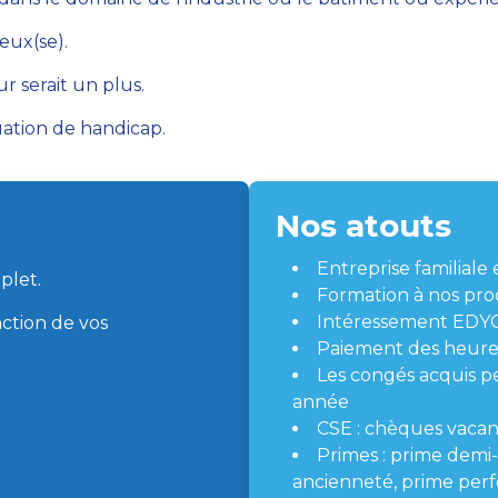
reux(se).
r serait un plus.
uation de handicap.
Nos atouts
Entreprise familial
plet.
Formation à nos proc
Intéressement EDYC
nction de vos
Paiement des heur
Les congés acquis p
année
CSE : chèques vacan
Primes : prime demi-
ancienneté, prime pe