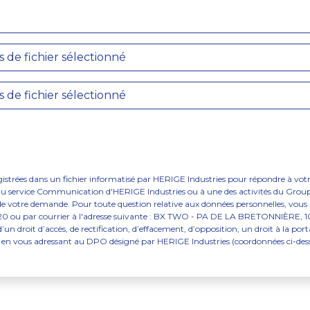
s de fichier sélectionné
s de fichier sélectionné
egistrées dans un fichier informatisé par HERIGE Industries pour répondre à votre
au service Communication d'HERIGE Industries ou à une des activités du Grou
de votre demande. Pour toute question relative aux données personnelles, vou
8.20 ou par courrier à l'adresse suivante : BX TWO - PA DE LA BRETONNIÈ
t d’accès, de rectification, d’effacement, d’opposition, un droit à la portabi
en vous adressant au DPO désigné par HERIGE Industries (coordonnées ci-dessu