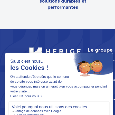
solutions durables et
performantes
Le groupe
HERIGE Industries
BX TWO – 10 Rue Augustin Fresnel
ADN & Histoire
PA de la Bretonnière – 85600
MONTAIGU-VENDÉE
Organisation de l
Nous contacter
Actualités
Nous suivre sur
LinkedIn
Association Martia