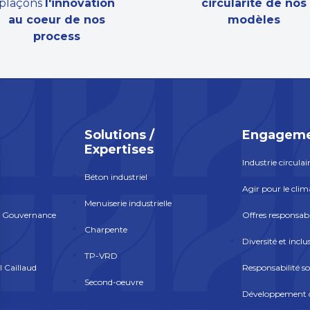
plaçons
l'innovation
circularité de nos
au coeur de nos
modèles
process
Solutions /
Engageme
Expertises
Industrie circulai
Béton industriel
Agir pour le clim
Menuiserie industrielle
a Gouvernance
Offres responsab
Charpente
Diversité et inclu
TP-VRD
l Caillaud
Responsabilité so
Second-oeuvre
Développement d