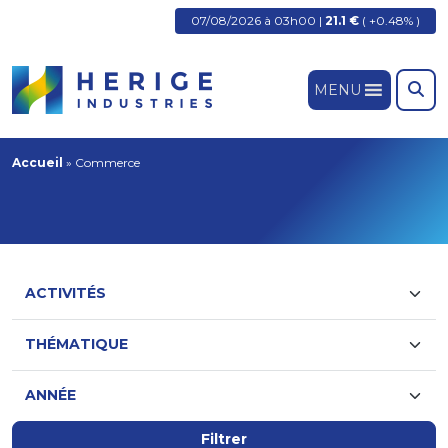
07/08/2026 à 03h00 |
21.1 €
( +0.48% )
MENU
Accueil
»
Commerce
Filtrer