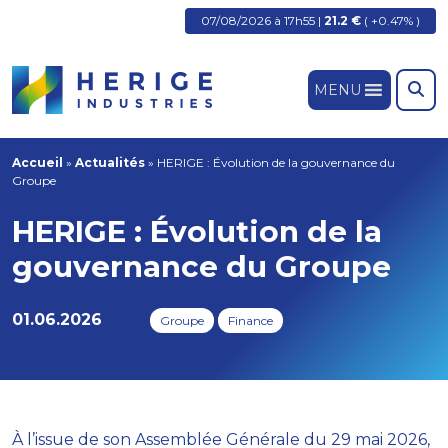
07/08/2026 à 17h55 |
21.2 €
( +0.47% )
MENU
Accueil
»
Actualités
»
HERIGE : Évolution de la gouvernance du
Groupe
HERIGE : Évolution de la
gouvernance du Groupe
01.06.2026
Groupe
Finance
À l’issue de son Assemblée Générale du 29 mai 2026,