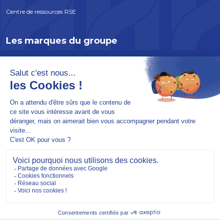
Centre de ressources RSE
Les marques du groupe
ATLANTEM
EDYCEM
SOLABAIE
INCOBOIS
SOREPRO
Mentions légales
Plan du site
Politique de confidentialité
© 2026 HERIGE - Conçu par
Lamour du Web