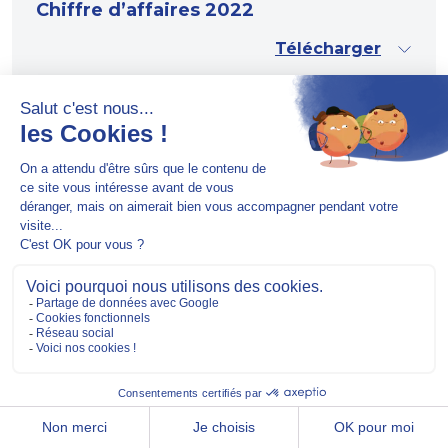
Chiffre d’affaires 2022
Télécharger
29.11.2022
HERIGE finalise l’acquisition de
PORALU Groupe et devient un des
principaux acteurs français de la
menuiserie industrielle
Télécharger
08.11.2022
Chiffre d’affaires du 3ème trimestre
2022