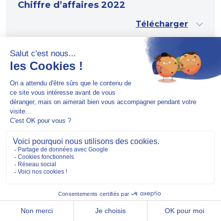
Chiffre d’affaires 2022
Télécharger
29.11.2022
HERIGE finalise l’acquisition de
PORALU Groupe et devient un des
principaux acteurs français de la
menuiserie industrielle
Télécharger
08.11.2022
Chiffre d’affaires du 3ème trimestre
2022