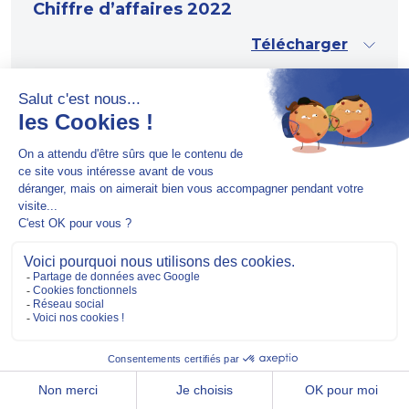
Chiffre d’affaires 2022
Télécharger
29.11.2022
HERIGE finalise l’acquisition de
PORALU Groupe et devient un des
principaux acteurs français de la
menuiserie industrielle
Télécharger
08.11.2022
Chiffre d’affaires du 3ème trimestre
2022