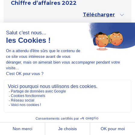
Chiffre d’affaires 2022
Télécharger
29.11.2022
HERIGE finalise l’acquisition de
PORALU Groupe et devient un des
principaux acteurs français de la
menuiserie industrielle
Télécharger
08.11.2022
Chiffre d’affaires du 3ème trimestre
2022